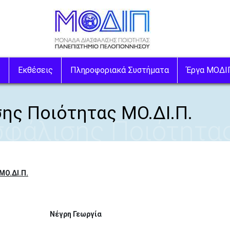
Image
ς
Εκθέσεις
Πληροφοριακά Συστήματα
Έργα ΜΟΔΙ
ης Ποιότητας ΜΟ.ΔΙ.Π.
σφάλισης Ποιότητας
ΜΟ.ΔΙ.Π.
Νέγρη Γεωργία