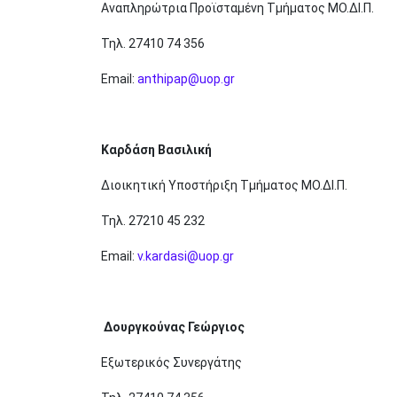
Αναπληρώτρια Προϊσταμένη Τμήματος ΜΟ.ΔΙ.Π.
Τηλ. 27410 74 356
Email:
anthipap@uop.gr
Καρδάση Βασιλική
Διοικητική Υποστήριξη Τμήματος ΜΟ.ΔΙ.Π.
Τηλ. 27210 45 232
Email:
v.kardasi@uop.gr
Δουργκούνας Γεώργιος
Εξωτερικός Συνεργάτης